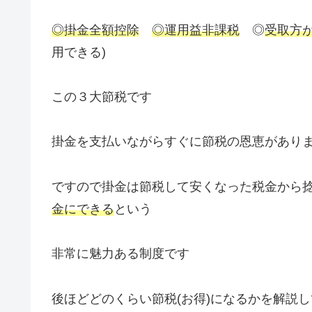
◎掛金全額控除
◎運用益非課税
◎
受取方
用できる)
この３大節税です
掛金を支払いながらすぐに節税の恩恵があり
ですので掛金は節税して安くなった税金から
金にできる
という
非常に魅力ある制度です
後ほどどのくらい節税(お得)になるかを解説