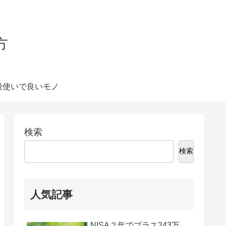
方
段使いで良いモノ
検索
検索
人気記事
NISA２年でプラス243万、