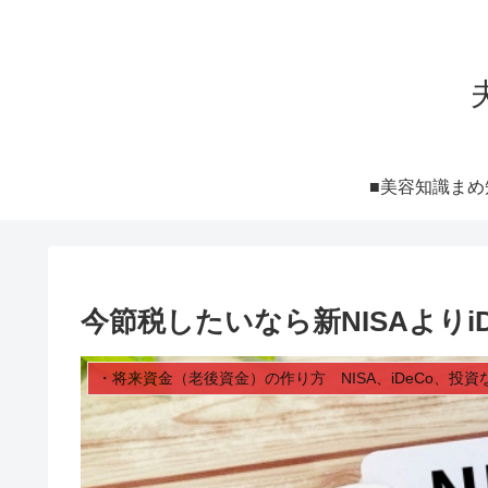
■美容知識まめ
今節税したいなら新NISAよりi
・将来資金（老後資金）の作り方 NISA、iDeCo、投資