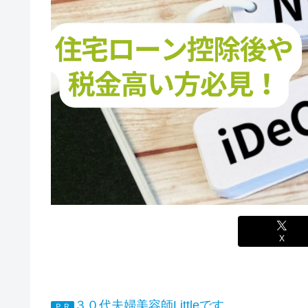
X
３０代夫婦美容師Littleです
ＰＲ