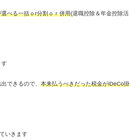
が選べる一括ｏr分割ｏｒ併用
(退職控除＆年金控除活
ます
捻出できるので、
本来払うべきだった税金がiDeCo掛
していきます