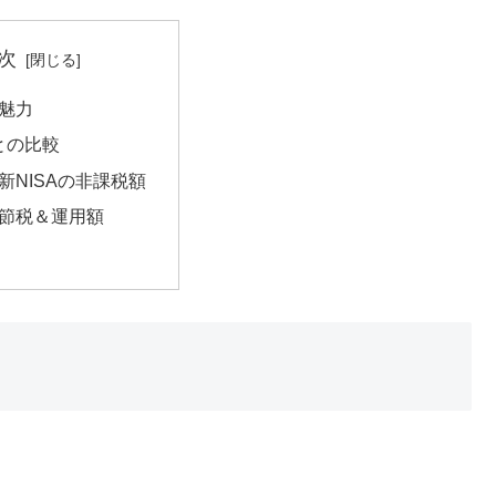
次
の魅力
Aとの比較
と新NISAの非課税額
oの節税＆運用額