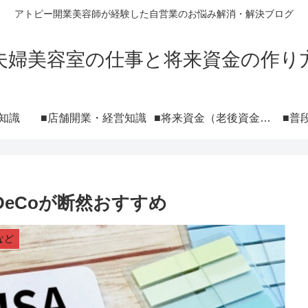
アトピー開業美容師が経験した自営業のお悩み解消・解決ブログ
夫婦美容室の仕事と将来資金の作り
知識
■店舗開業・経営知識
■将来資金（老後資金）の作り方 NISA iDeCo 投資
■普
DeCoが断然おすすめ
など