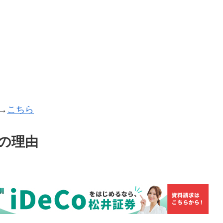
→
こちら
めの理由