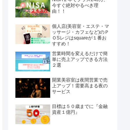
今すぐ絶対やるべき理
由！！
個人店(美容室・エステ・マ
ッサージ・カフェなど)のＰ
ＯSレジはsquareが１番お
すすめ！
営業時間を変えるだけで簡
単に売上アップできる方法
２選
開業美容室は夜間営業で売
上アップ！需要高まる夜の
サービス
目標は５０歳までに『金融
資産１億円』