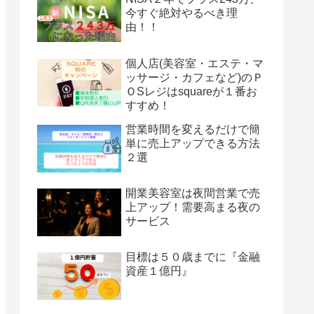
今すぐ絶対やるべき理
由！！
個人店(美容室・エステ・マ
ッサージ・カフェなど)のＰ
ＯSレジはsquareが１番お
すすめ！
営業時間を変えるだけで簡
単に売上アップできる方法
２選
開業美容室は夜間営業で売
上アップ！需要高まる夜の
サービス
目標は５０歳までに『金融
資産１億円』