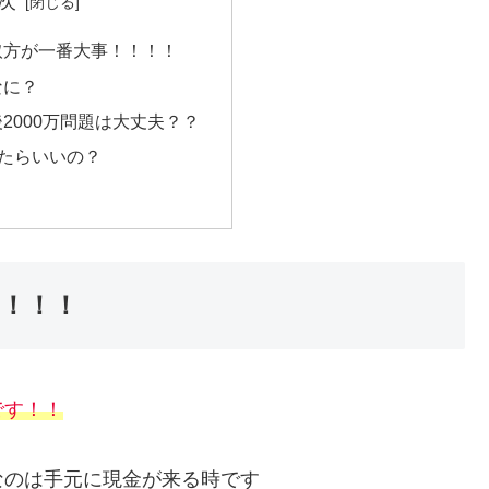
次
受取方が一番大事！！！！
なに？
後2000万問題は大丈夫？？
たらいいの？
！！！！
です！！
なのは手元に現金が来る時です