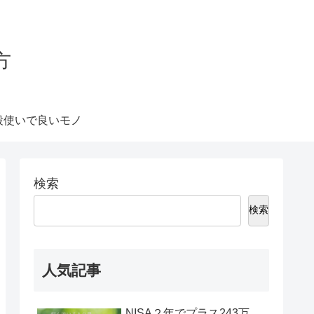
方
段使いで良いモノ
検索
検索
人気記事
NISA２年でプラス243万、