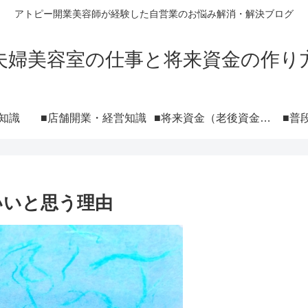
アトピー開業美容師が経験した自営業のお悩み解消・解決ブログ
夫婦美容室の仕事と将来資金の作り
知識
■店舗開業・経営知識
■将来資金（老後資金）の作り方 NISA iDeCo 投資
■普
いいと思う理由