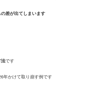
もの差が出てしまいます
方法
です
約26年かけて取り崩す例です