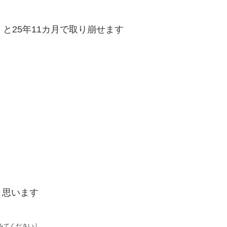
と25年11カ月で取り崩せます
と思います
↓
みてください