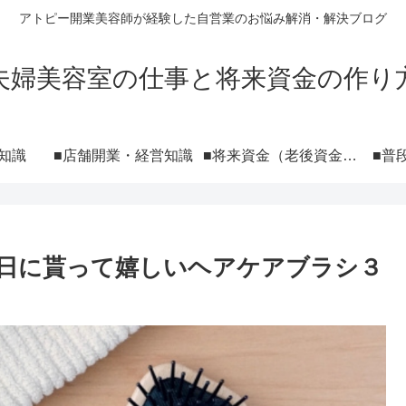
アトピー開業美容師が経験した自営業のお悩み解消・解決ブログ
夫婦美容室の仕事と将来資金の作り
知識
■店舗開業・経営知識
■将来資金（老後資金）の作り方 NISA iDeCo 投資
■普
日に貰って嬉しいヘアケアブラシ３