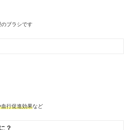
型のブラシです
や血行促進効果
など
に？