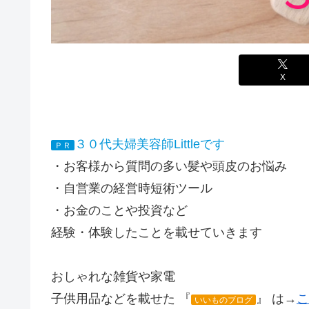
X
３０代夫婦美容師Littleです
ＰＲ
・お客様から質問の多い髪や頭皮のお悩み
・自営業の経営時短術ツール
・お金のことや投資など
経験・体験したことを載せていきます
おしゃれな雑貨や家電
子供用品などを載せた 『
』 は→
こ
いいものブログ