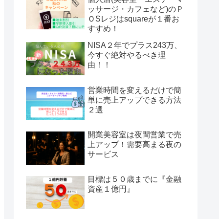
ッサージ・カフェなど)のＰ
ＯSレジはsquareが１番お
すすめ！
NISA２年でプラス243万、
今すぐ絶対やるべき理
由！！
営業時間を変えるだけで簡
単に売上アップできる方法
２選
開業美容室は夜間営業で売
上アップ！需要高まる夜の
サービス
目標は５０歳までに『金融
資産１億円』