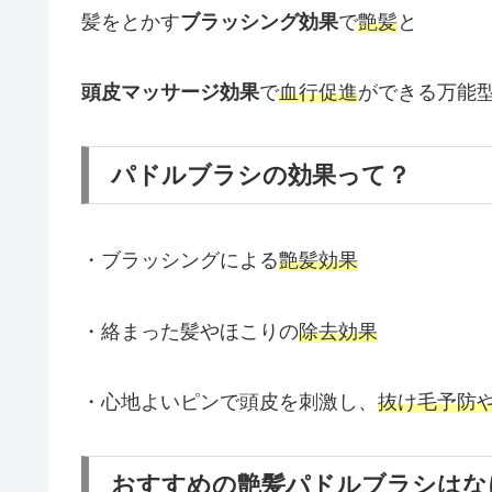
髪をとかす
ブラッシング効果
で
艶髪
と
頭皮マッサージ効果
で
血行促進
ができる万能
パドルブラシの効果って？
・ブラッシングによる
艶髪効果
・絡まった髪やほこりの
除去効果
・心地よいピンで頭皮を刺激し、
抜け毛予防
おすすめの艶髪パドルブラシはな