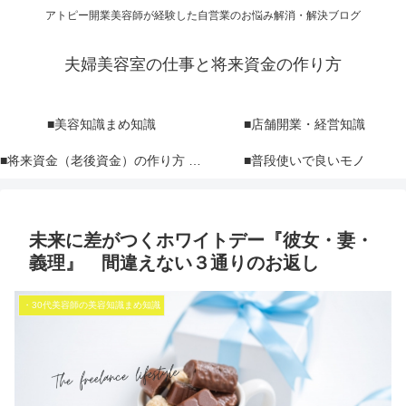
アトピー開業美容師が経験した自営業のお悩み解消・解決ブログ
夫婦美容室の仕事と将来資金の作り方
■美容知識まめ知識
■店舗開業・経営知識
■将来資金（老後資金）の作り方 NISA iDeCo 投資
■普段使いで良いモノ
未来に差がつくホワイトデー『彼女・妻・
義理』 間違えない３通りのお返し
・30代美容師の美容知識まめ知識