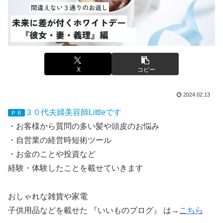
X
コピー
2024.02.13
３０代夫婦美容師Littleです
ＰＲ
・お客様から質問の多い髪や頭皮のお悩み
・自営業の経営時短術ツール
・お金のことや投資など
経験・体験したことを載せていきます
おしゃれな雑貨や家電
子供用品などを載せた 『いいものブログ』 は→
こちら